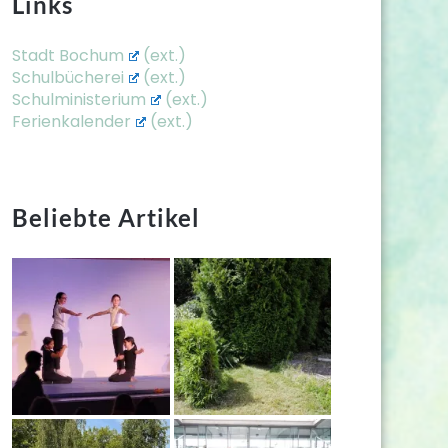
Links
Stadt Bochum
Schulbücherei
Schulministerium
Ferienkalender
Beliebte Artikel